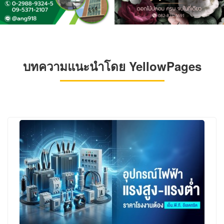
บทความแนะนำโดย YellowPages