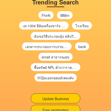
Trending Search
FhnN
IBMm
-or-1304 ยี่ห้อเครื่องชาร์จ chargecore
โรงเรียน
ฉันขอวิธีประกอบมุ้ง คลิปวิดีโอ การประกอบมุ้ง
เอกสารประกอบการบรรยาย การประเมินความเสี่ยงเพื่อวางแผนการตรวจสอบ \
bank
email สาธารณสุข
ซื้อทรัพย์ NPL ต่ำกว่าราคาตลาด 30-70% แบบไม่ต้องไปประมูล”
ปุ้ยแอลกอฮอล์เพลงดัง
Update Business
Free registration