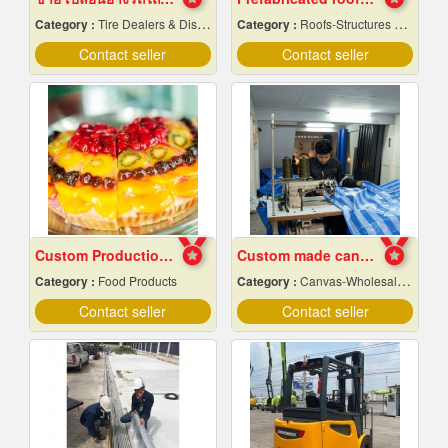
Category :
Tire Dealers & Distributors
Category :
Roofs-Structures & Trusses
Contact seller
Contact seller
Custom Production of Jam and Fruit Sauces
Custom made canvas production
Category :
Food Products
Category :
Canvas-Wholesale & Manufacturers
Contact seller
Contact seller