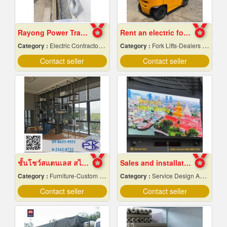
Rayong Power Transmission
Rent an electric forklift Samut Prakan
Category :
Electric Contractors-Industrial & Residential
Category :
Fork Lifts-Dealers & Service
Contact seller
Contact seller
ชั้นโชว์สแตนเลส สไตล์ Modern
Sales and installation of outdoor LED display screens
Category :
Furniture-Custom Made
Category :
Service Design And Advertising 24 Hours.
Contact seller
Contact seller