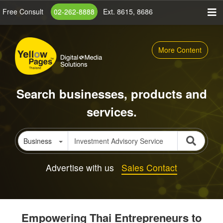
Skip
Free Consult
02-262-8888
Ext. 8615, 8686
to
main
content
More Content
Search businesses, products and
services.
Business
Advertise with us
Sales Contact
Empowering Thai Entrepreneurs to