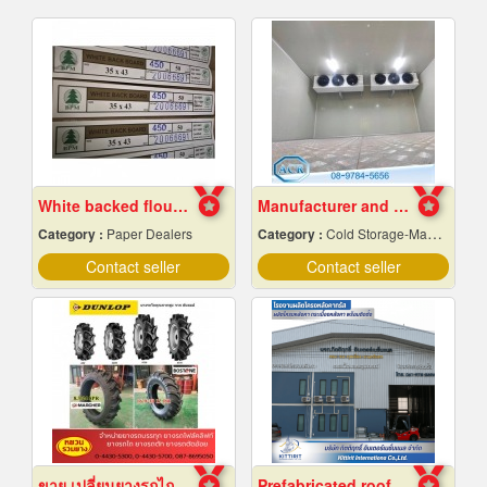
White backed flour box paper
Manufacturer and installer of prefabricated cold r
Category :
Paper Dealers
Category :
Cold Storage-Manufacturers & Installation Designer
Contact seller
Contact seller
ขาย เปลี่ยนยางรถไถ 12.4-24
Prefabricated roof structure manufacturing plant