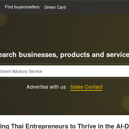
s
Find buyers/sellers
Green Card
earch businesses, products and service
Advertise with us
Sales Contact
g Thai Entrepreneurs to Thrive in the AI-D