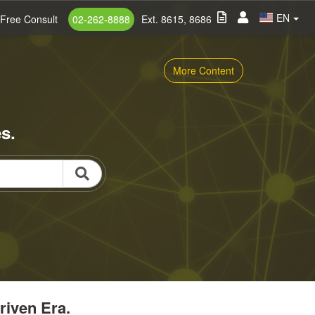
EN
Free Consult
02-262-8888
Ext. 8615, 8686
More Content
s.
riven Era.