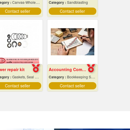
egory :
Canvas-Wholesale & Manufacturers
Category :
Sandblasting
Contact seller
Contact seller
er repair kit
Accounting Company Bangkok
egory :
Gaskets, Seal O-Ring and Oil Seals
Category :
Bookkeeping Service
Contact seller
Contact seller