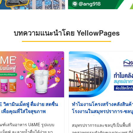
บทความแนะนำโดย YellowPages
ิตามินเม็ดฟู่ ดื่มง่าย สดชื่น
ทำไมงานโครงสร้างคลังสินค
 เพื่อคุณที่ใส่ใจสุขภาพ
โรงงานในสมุทรปราการ-ชลบุรี
นิยมใช้เหล็กชุบกัลวาไนซ์ (Ho
ัณฑ์เสริมอาหาร U&ME รูปแบบ
Galvanized)
สมุทรปราการและชลบุรีเป็นพื้นที่
นเม็ดฟู่ ละลายน้ำดื่มได้ง่าย มา
อุตสาหกรรมสำคัญของประเทศ มีทั