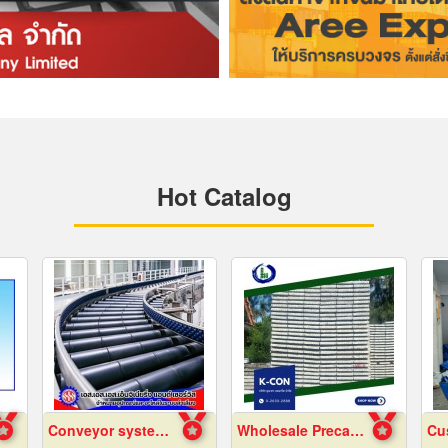
Hot Catalog
Conveyor system installation
Wholesale Precast Concrete Slabs, Samut Prakan