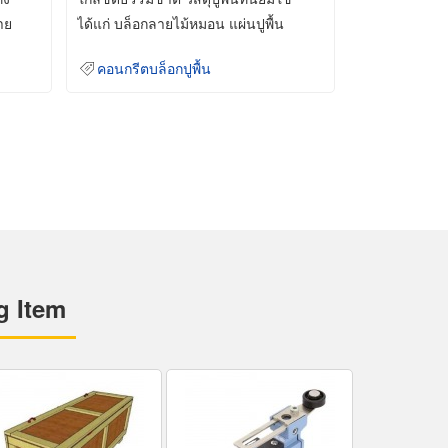
าย
ได้แก่ บล็อกลายไม้หมอน แผ่นปูพื้น
คอนกรีต
คอนกรีตบล็อกปูพื้น
g Item