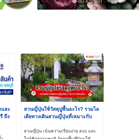
้าและ
สวนญี่ปุ่นใช้วัสดุปูพื้นอะไร? รวมไอ
 ถึง
เดียทางเดินสวนญี่ปุ่นที่เหมาะกับ
t-Dip
อากาศเมืองไทย
สวนญี่ปุ่น เน้นความเรียบง่าย สงบ และ
้ง
ใกล้ชิดธรรมชาติ วัสดุปูพื้นที่นิยมใช้