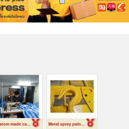
Custom made canvas production
Metal spray paint Chonburi