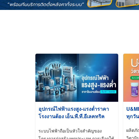
อุปกรณ์ไฟฟ้าแรงสูง-แรงต่ำราคา
U&ME ว
โรงงานต้อง เอ็น.พี.ที.อีเลคทริค
ทุกวัน
ซัพพลาย
ผลิตภ
ระบบไฟฟ้าถือเป็นหัวใจสำคัญของ
วิตามิ
โครงการก่อสร้างทุกประเภท การเลือกใช้