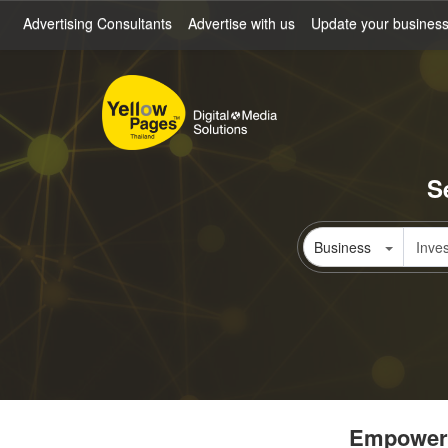
Skip
Advertising Consultants
Advertise with us
Update your busines
to
main
content
S
Business
Empowerin