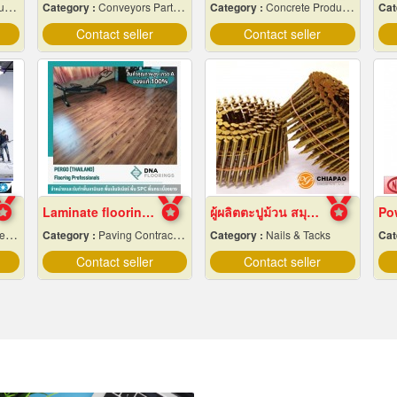
es
Category :
Conveyors Parts & Supplies
Category :
Concrete Products
Cat
Contact seller
Contact seller
Laminate flooring Bangkok
ผู้ผลิตตะปูม้วน สมุทรปราการ
Pow
io
Category :
Paving Contractors
Category :
Nails & Tacks
Cat
Contact seller
Contact seller