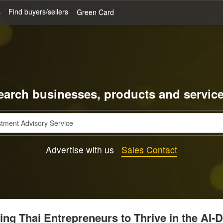
s
Find buyers/sellers
Green Card
earch businesses, products and service
Advertise with us
Sales Contact
g Thai Entrepreneurs to Thrive in the AI-D