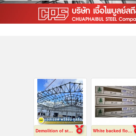
Demolition of steel structures, Samut Prakan
White backed flour box paper