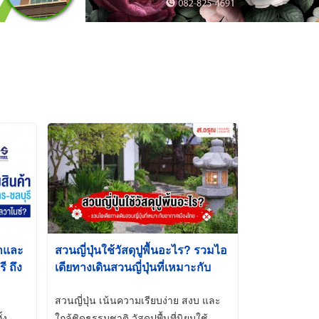
้าและ
สวนญี่ปุ่นใช้วัสดุปูพื้นอะไร? รวมไอ
 ถึง
เดียทางเดินสวนญี่ปุ่นที่เหมาะกับ
t-Dip
อากาศเมืองไทย
สวนญี่ปุ่น เน้นความเรียบง่าย สงบ และ
้ง
ใกล้ชิดธรรมชาติ วัสดุปูพื้นที่นิยมใช้