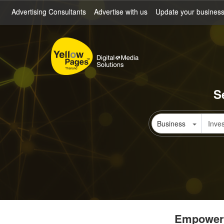
Skip
Advertising Consultants
Advertise with us
Update your busines
to
main
content
S
Business
Empowerin