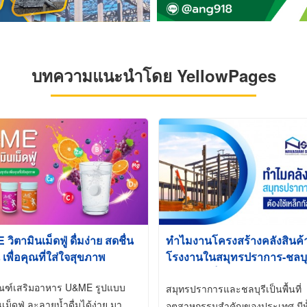
บทความแนะนำโดย YellowPages
ิตามินเม็ดฟู่ ดื่มง่าย สดชื่น
ทำไมงานโครงสร้างคลังสินค
 เพื่อคุณที่ใส่ใจสุขภาพ
โรงงานในสมุทรปราการ-ชลบุรี
นิยมใช้เหล็กชุบกัลวาไนซ์ (Ho
ัณฑ์เสริมอาหาร U&ME รูปแบบ
Galvanized)
สมุทรปราการและชลบุรีเป็นพื้นที่
นเม็ดฟู่ ละลายน้ำดื่มได้ง่าย มา
อุตสาหกรรมสำคัญของประเทศ มีทั