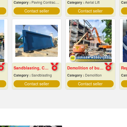
Category :
Paving Contractors
Category :
Aerial Lift
Cat
Contact seller
Contact seller
Sandblasting, Chonburi
Demolition of buildings in Samut Prakan
Category :
Sandblasting
Category :
Demolition
Cat
Contact seller
Contact seller