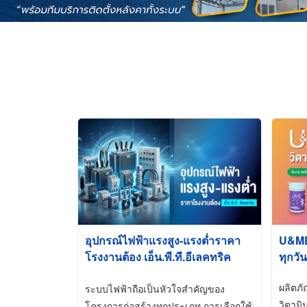
อุปกรณ์ไฟฟ้าแรงสูง-แรงต่ำราคา
U&ME ว
โรงงานต้อง เอ็น.พี.ที.อีเลคทริค
ทุกวัน
ซัพพลาย
ผลิตภ
ระบบไฟฟ้าถือเป็นหัวใจสำคัญของ
วิตามิ
โครงการก่อสร้างทุกประเภท การเลือกใช้