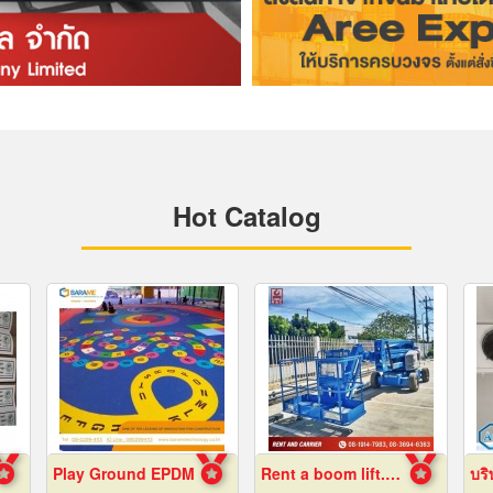
Hot Catalog
Play Ground EPDM
Rent a boom lift. Cheap price.