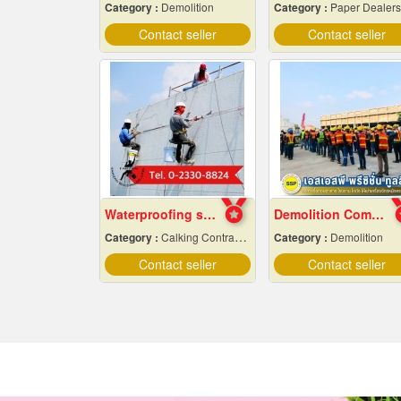
Category :
Demolition
Category :
Paper Dealers
Contact seller
Contact seller
Waterproofing system service
Demolition Company Samut Prakan
Category :
Calking Contractors
Category :
Demolition
Contact seller
Contact seller