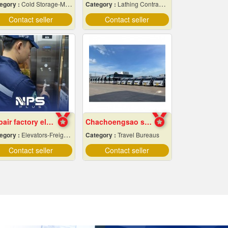
egory :
Cold Storage-Manufacturers & Installation Designer
Category :
Lathing Contractors
Contact seller
Contact seller
Repair factory elevators, warehouses
Chachoengsao staff shuttle service
egory :
Elevators-Freight & Passenger
Category :
Travel Bureaus
Contact seller
Contact seller