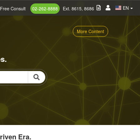
EN
Free Consult
02-262-8888
Ext. 8615, 8686
More Content
s.
riven Era.