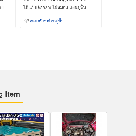
าย
ได้แก่ บล็อกลายไม้หมอน แผ่นปูพื้น
คอนกรีต
คอนกรีตบล็อกปูพื้น
g Item