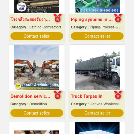
โรงกลึงระยองรับงานผลิตด่วน
Piping systems in industrial plants
Category :
Lathing Contractors
Category :
Piping-Process & Industrial
Contact seller
Contact seller
Demolition services in Samut Prakan
Truck Tarpaulin
Category :
Demolition
Category :
Canvas-Wholesale & Manufacturers
Contact seller
Contact seller