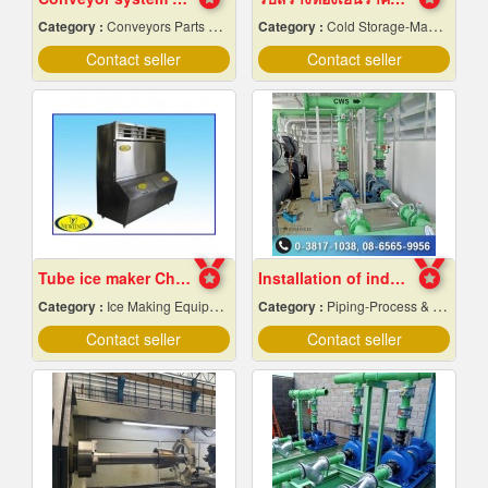
Category :
Conveyors Parts & Supplies
Category :
Cold Storage-Manufacturers & Installation Designer
Contact seller
Contact seller
Tube ice maker Chiang Mai
Installation of industrial piping work
Category :
Ice Making Equipment & Machines
Category :
Piping-Process & Industrial
Contact seller
Contact seller