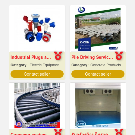
Industrial Plugs and Sockets in Pattaya, Chonburi
Pile Driving Services, Samut Prakan - Affordable Prices
Category :
Electric Equipment & Supplies-Wholesale & Manufacturers
Category :
Concrete Products
Contact seller
Contact seller
Conveyor system installation
รับสร้างห้องเย็นราคาถูก