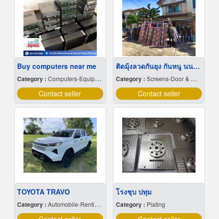
Buy computers near me
ติดมุ้งลวดกันยุง กันหนู นนทบุรี
Category :
Computers-Equipment & Supplies
Category :
Screens-Door & Window
Contact seller
Contact seller
TOYOTA TRAVO
โรงชุบ ปทุม
Category :
Automobile-Renting & Leasing
Category :
Plating