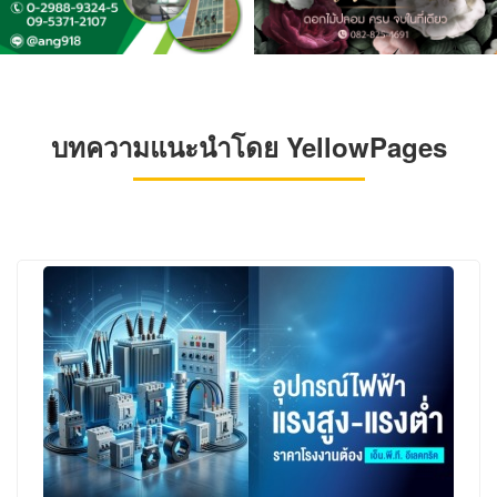
บทความแนะนำโดย YellowPages