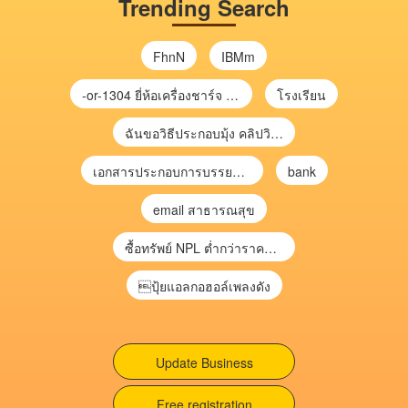
Trending Search
FhnN
IBMm
-or-1304 ยี่ห้อเครื่องชาร์จ chargecore
โรงเรียน
ฉันขอวิธีประกอบมุ้ง คลิปวิดีโอ การประกอบมุ้ง
เอกสารประกอบการบรรยาย การประเมินความเสี่ยงเพื่อวางแผนการตรวจสอบ \
bank
email สาธารณสุข
ซื้อทรัพย์ NPL ต่ำกว่าราคาตลาด 30-70% แบบไม่ต้องไปประมูล”
ปุ้ยแอลกอฮอล์เพลงดัง
Update Business
Free registration