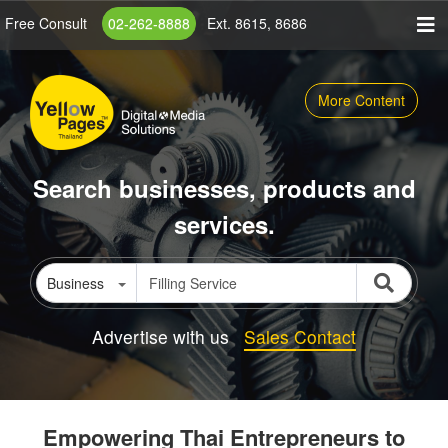
Skip
Free Consult
02-262-8888
Ext. 8615, 8686
to
main
content
More Content
Search businesses, products and
services.
Business
Advertise with us
Sales Contact
Empowering Thai Entrepreneurs to