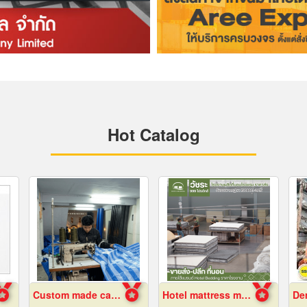
Hot Catalog
Custom made canvas production
Hotel mattress manufacturing factory