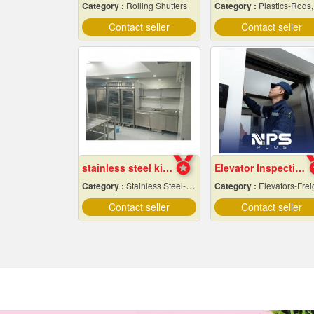
Category :
Rolling Shutters
Category :
Plastics-Rods, Tubes, Sheets, Etc, Supply Cente
Contact seller
Contact seller
stainless steel kitchen design
Elevator Inspection and Maintenance Services
Category :
Stainless Steel-Products
Category :
Elevators-Freight & Passeng
Contact seller
Contact seller