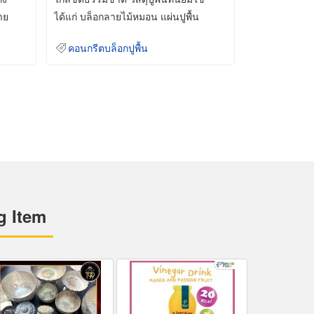
าย
ได้แก่ บล็อกลายไม้หมอน แผ่นปูพื้น
คอนกรีต
คอนกรีตบล็อกปูพื้น
g Item