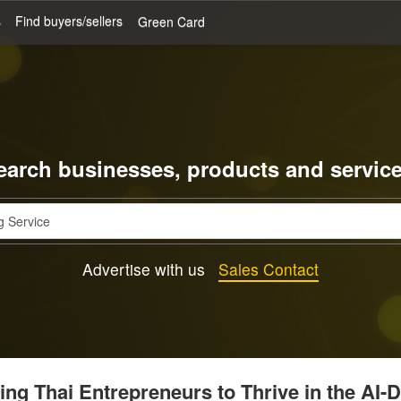
s
Find buyers/sellers
Green Card
earch businesses, products and service
Advertise with us
Sales Contact
g Thai Entrepreneurs to Thrive in the AI-D