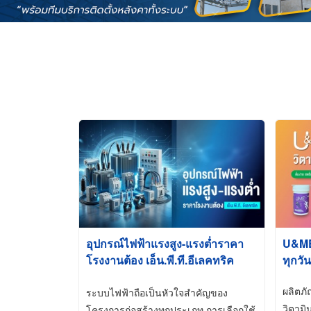
อุปกรณ์ไฟฟ้าแรงสูง-แรงต่ำราคา
U&ME ว
โรงงานต้อง เอ็น.พี.ที.อีเลคทริค
ทุกวัน
ซัพพลาย
ผลิตภ
ระบบไฟฟ้าถือเป็นหัวใจสำคัญของ
วิตามิ
โครงการก่อสร้างทุกประเภท การเลือกใช้