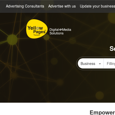
Skip
Advertising Consultants
Advertise with us
Update your busines
to
main
content
S
Business
Empowerin