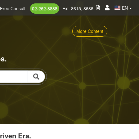
EN
Free Consult
02-262-8888
Ext. 8615, 8686
More Content
s.
riven Era.