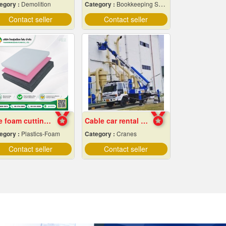
egory :
Demolition
Category :
Bookkeeping Service
Contact seller
Contact seller
Epe foam cutting Pad
Cable car rental Bangkok
egory :
Plastics-Foam
Category :
Cranes
Contact seller
Contact seller