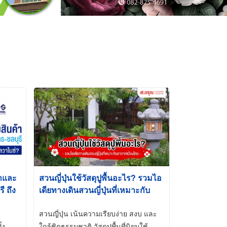
้าและ
สวนญี่ปุ่นใช้วัสดุปูพื้นอะไร? รวมไอ
 ถึง
เดียทางเดินสวนญี่ปุ่นที่เหมาะกับ
t-Dip
อากาศเมืองไทย
สวนญี่ปุ่น เน้นความเรียบง่าย สงบ และ
้ง
ใกล้ชิดธรรมชาติ วัสดุปูพื้นที่นิยมใช้