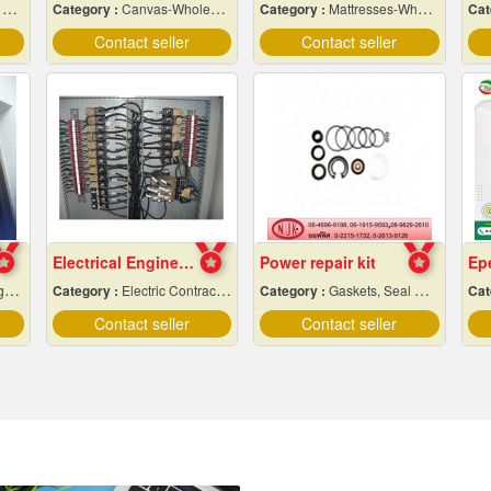
rs
Category :
Canvas-Wholesale & Manufacturers
Category :
Mattresses-Wholesale & Manufacturers
Cat
Contact seller
Contact seller
Electrical Engineering
Power repair kit
er
Category :
Electric Contractors-Industrial & Residential
Category :
Gaskets, Seal O-Ring and Oil Seals
Cat
Contact seller
Contact seller