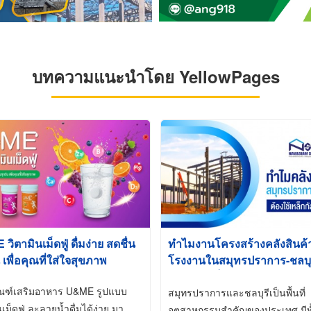
บทความแนะนำโดย YellowPages
ิตามินเม็ดฟู่ ดื่มง่าย สดชื่น
ทำไมงานโครงสร้างคลังสินค
 เพื่อคุณที่ใส่ใจสุขภาพ
โรงงานในสมุทรปราการ-ชลบุรี
นิยมใช้เหล็กชุบกัลวาไนซ์ (Ho
ัณฑ์เสริมอาหาร U&ME รูปแบบ
Galvanized)
สมุทรปราการและชลบุรีเป็นพื้นที่
นเม็ดฟู่ ละลายน้ำดื่มได้ง่าย มา
อุตสาหกรรมสำคัญของประเทศ มีทั