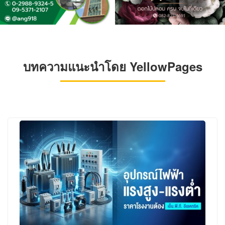
บทความแนะนำโดย YellowPages