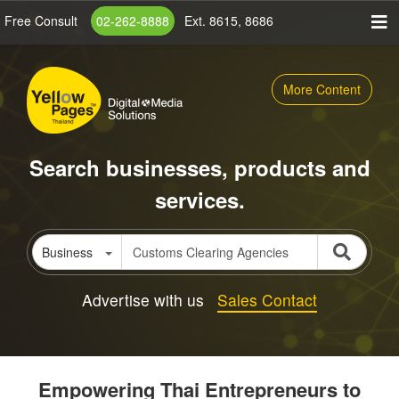
Skip
Free Consult
02-262-8888
Ext. 8615, 8686
to
main
content
More Content
Search businesses, products and
services.
Business
Advertise with us
Sales Contact
Empowering Thai Entrepreneurs to