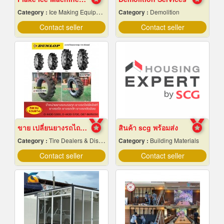
Category :
Ice Making Equipment & Machines
Category :
Demolition
Contact seller
Contact seller
ขาย เปลี่ยนยางรถไถ 12.4-24
สินค้า scg พร้อมส่ง
Category :
Tire Dealers & Distributors
Category :
Building Materials
Contact seller
Contact seller