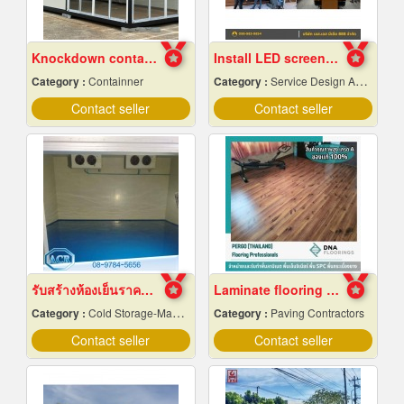
Knockdown container factory
Install LED screens inside the auditorium
Category :
Containner
Category :
Service Design And Advertising 24 Hours.
Contact seller
Contact seller
รับสร้างห้องเย็นราคาถูก
Laminate flooring Bangkok
Category :
Cold Storage-Manufacturers & Installation Designer
Category :
Paving Contractors
Contact seller
Contact seller