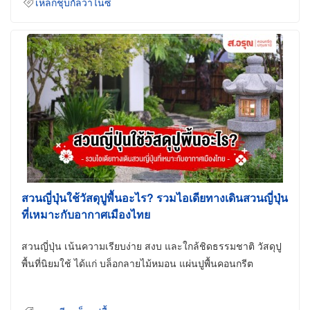
เหล็กชุบกัลวาไนซ์
สวนญี่ปุ่นใช้วัสดุปูพื้นอะไร? รวมไอเดียทางเดินสวนญี่ปุ่น
ที่เหมาะกับอากาศเมืองไทย
สวนญี่ปุ่น เน้นความเรียบง่าย สงบ และใกล้ชิดธรรมชาติ วัสดุปู
พื้นที่นิยมใช้ ได้แก่ บล็อกลายไม้หมอน แผ่นปูพื้นคอนกรีต