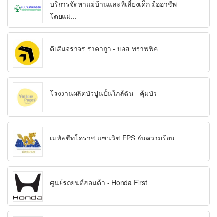
บริการจัดหาแม่บ้านและพี่เลี้ยงเด็ก มืออาชีพ
โดยแม่...
ตีเส้นจราจร ราคาถูก - บอส ทราฟฟิค
โรงงานผลิตบัวปูนปั้นใกล้ฉัน - คุ้มบัว
เมทัลชีทโคราช แซนวิช EPS กันความร้อน
ศูนย์รถยนต์ฮอนด้า - Honda First