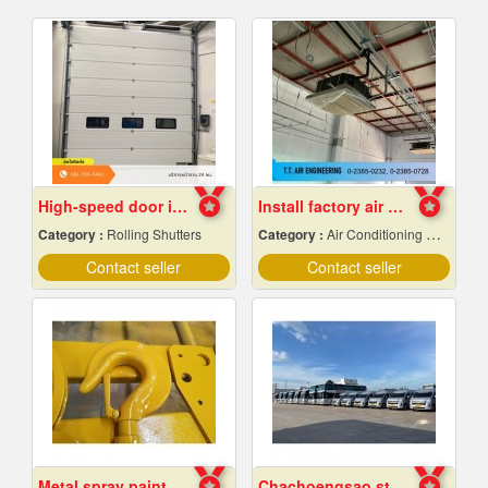
High-speed door installation contractor
Install factory air conditioning system
Category :
Rolling Shutters
Category :
Air Conditioning Contractors
Contact seller
Contact seller
Metal spray paint Chonburi
Chachoengsao staff shuttle service