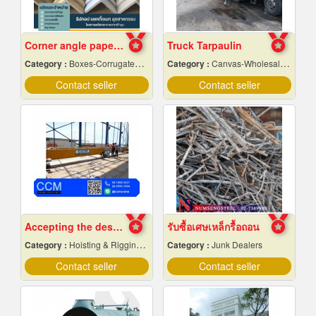
Corner angle paper manufacturer
Truck Tarpaulin
Category :
Boxes-Corrugated & Fibre
Category :
Canvas-Wholesale & Manufacturers
Contact seller
Contact seller
Accepting the design of crane factory
รับซื้อเศษเหล็กรื้อถอน
Category :
Hoisting & Rigging Equipment
Category :
Junk Dealers
Contact seller
Contact seller