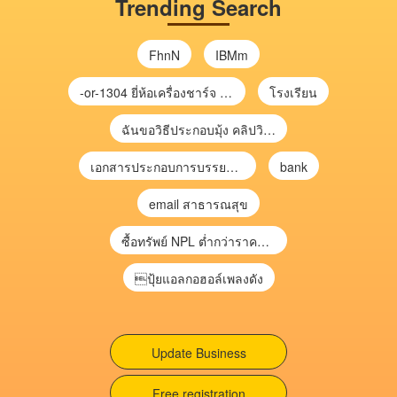
Trending Search
FhnN
IBMm
-or-1304 ยี่ห้อเครื่องชาร์จ chargecore
โรงเรียน
ฉันขอวิธีประกอบมุ้ง คลิปวิดีโอ การประกอบมุ้ง
เอกสารประกอบการบรรยาย การประเมินความเสี่ยงเพื่อวางแผนการตรวจสอบ \
bank
email สาธารณสุข
ซื้อทรัพย์ NPL ต่ำกว่าราคาตลาด 30-70% แบบไม่ต้องไปประมูล”
ปุ้ยแอลกอฮอล์เพลงดัง
Update Business
Free registration