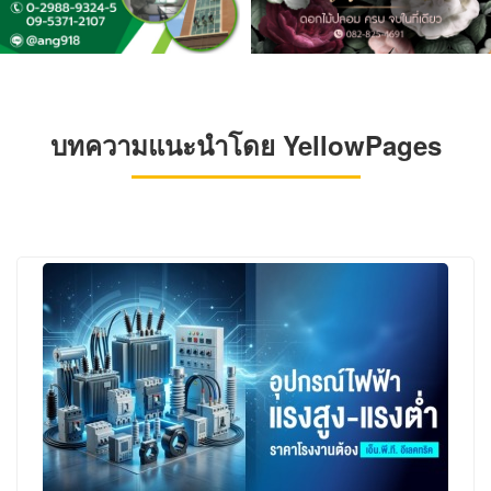
บทความแนะนำโดย YellowPages