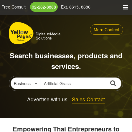
Skip
Free Consult
02-262-8888
Ext. 8615, 8686
to
main
content
More Content
Search businesses, products and
services.
Business
Advertise with us
Sales Contact
Empowering Thai Entrepreneurs to