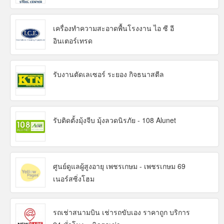
เครื่องทำความสะอาดพื้นโรงงาน ไอ ซี อี
อินเตอร์เทรด
รับงานตัดเลเซอร์ ระยอง กิจธนาสตีล
รับติดตั้งมุ้งจีบ มุ้งลวดนิรภัย - 108 Alunet
ศูนย์ดูแลผู้สูงอายุ เพชรเกษม - เพชรเกษม 69
เนอร์สซิ่งโฮม
รถเช่าสนามบิน เช่ารถขับเอง ราคาถูก บริการ