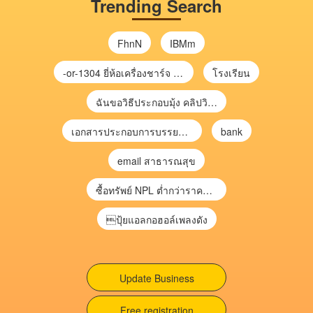
Trending Search
FhnN
IBMm
-or-1304 ยี่ห้อเครื่องชาร์จ chargecore
โรงเรียน
ฉันขอวิธีประกอบมุ้ง คลิปวิดีโอ การประกอบมุ้ง
เอกสารประกอบการบรรยาย การประเมินความเสี่ยงเพื่อวางแผนการตรวจสอบ \
bank
email สาธารณสุข
ซื้อทรัพย์ NPL ต่ำกว่าราคาตลาด 30-70% แบบไม่ต้องไปประมูล”
ปุ้ยแอลกอฮอล์เพลงดัง
Update Business
Free registration