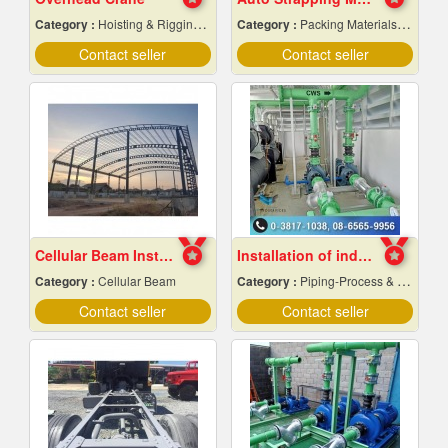
Category :
Hoisting & Rigging Equipment
Category :
Packing Materials-Mechanical
Contact seller
Contact seller
Cellular Beam Installation
Installation of industrial piping work
Category :
Cellular Beam
Category :
Piping-Process & Industrial
Contact seller
Contact seller