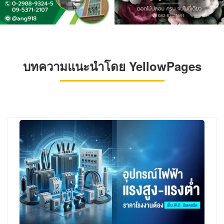
บทความแนะนำโดย YellowPages