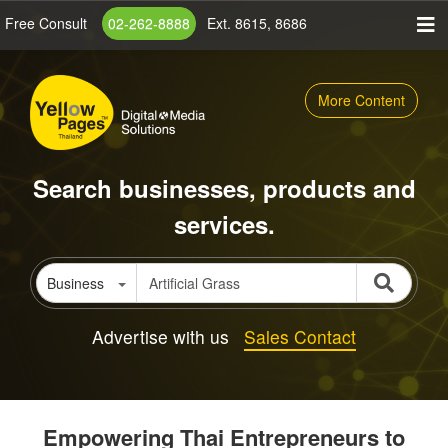
Skip
Free Consult
02-262-8888
Ext. 8615, 8686
to
main
content
More Content
Search businesses, products and
services.
Business
Advertise with us
Sales Contact
Empowering Thai Entrepreneurs to