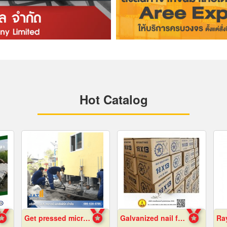
Hot Catalog
Get pressed micropiles to fix the collapsed house.
Galvanized nail factory