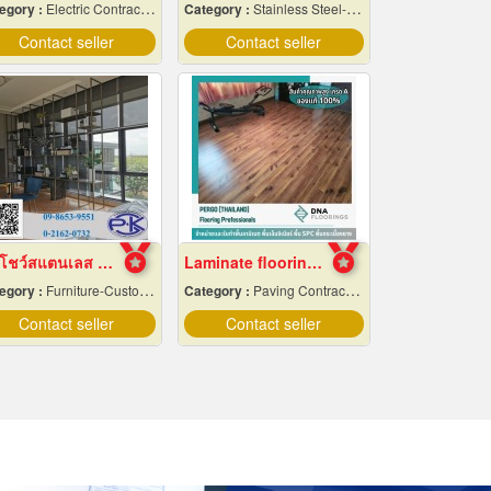
egory :
Electric Contractors-Industrial & Residential
Category :
Stainless Steel-Products
Contact seller
Contact seller
ชั้นโชว์สแตนเลส สไตล์ Modern
Laminate flooring Bangkok
egory :
Furniture-Custom Made
Category :
Paving Contractors
Contact seller
Contact seller