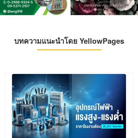
บทความแนะนำโดย YellowPages