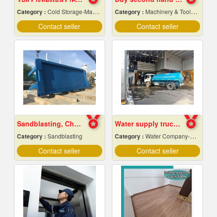
Category :
Cold Storage-Manufacturers & Installation Designer
Category :
Machinery & Tools-New
Contact seller
Contact seller
Sandblasting, Chonburi
Water supply trucks near me
Category :
Sandblasting
Category :
Water Company-Bulk
Contact seller
Contact seller