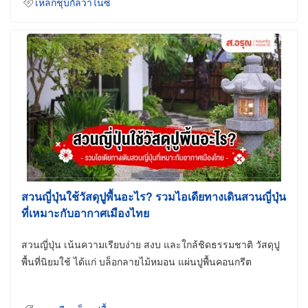
เหล็กชุบกัลวาไนซ์
สวนญี่ปุ่นใช้วัสดุปูพื้นอะไร? รวมไอเดียทางเดินสวนญี่ปุ่น
ที่เหมาะกับอากาศเมืองไทย
สวนญี่ปุ่น เน้นความเรียบง่าย สงบ และใกล้ชิดธรรมชาติ วัสดุปู
พื้นที่นิยมใช้ ได้แก่ บล็อกลายไม้หมอน แผ่นปูพื้นคอนกรีต