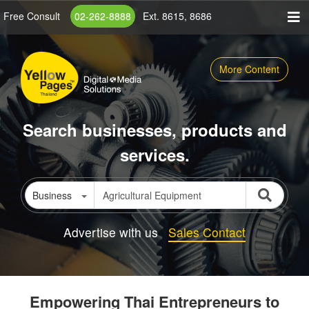
Skip
Free Consult
02-262-8888
Ext. 8615, 8686
to
main
content
More Content
Search businesses, products and
services.
Business
Advertise with us
Sales Contact
Empowering Thai Entrepreneurs to