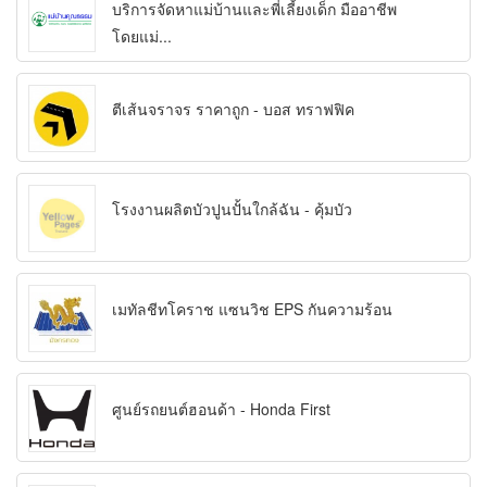
บริการจัดหาแม่บ้านและพี่เลี้ยงเด็ก มืออาชีพ
โดยแม่...
ตีเส้นจราจร ราคาถูก - บอส ทราฟฟิค
โรงงานผลิตบัวปูนปั้นใกล้ฉัน - คุ้มบัว
เมทัลชีทโคราช แซนวิช EPS กันความร้อน
ศูนย์รถยนต์ฮอนด้า - Honda First