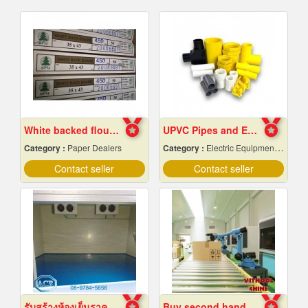
White backed flour box paper
UPVC Pipes and Electrical Conduit Accessories in Pattaya and Chonburi
Category :
Paper Dealers
Category :
Electric Equipment & Supplies-Wholesale & Manufacturers
Contact seller
Contact seller
รับสร้างห้องเย็นราคาถูก
Buy second hand industrial machinery