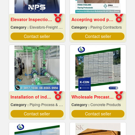
Elevator Inspection and Maintenance Services
Accepting wood pattern rubber tile flooring
Category :
Elevators-Freight & Passenger
Category :
Paving Contractors
Contact seller
Contact seller
Installation of industrial piping work
Wholesale Precast Concrete Slabs, Samut Prakan
Category :
Piping-Process & Industrial
Category :
Concrete Products
Contact seller
Contact seller