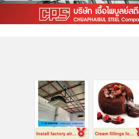
Install factory air conditioning system
Cream fillings for bread