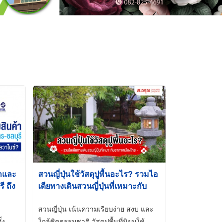
้าและ
สวนญี่ปุ่นใช้วัสดุปูพื้นอะไร? รวมไอ
 ถึง
เดียทางเดินสวนญี่ปุ่นที่เหมาะกับ
t-Dip
อากาศเมืองไทย
สวนญี่ปุ่น เน้นความเรียบง่าย สงบ และ
้ง
ใกล้ชิดธรรมชาติ วัสดุปูพื้นที่นิยมใช้