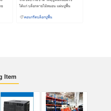
าย
ได้แก่ บล็อกลายไม้หมอน แผ่นปูพื้น
คอนกรีต
คอนกรีตบล็อกปูพื้น
g Item