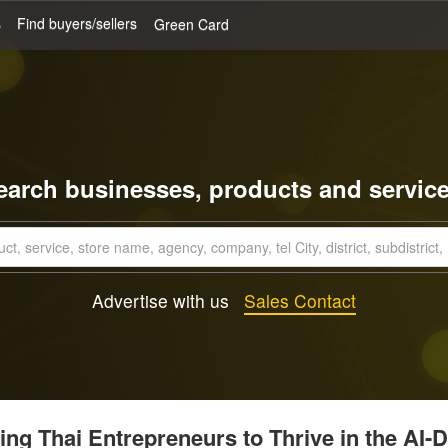
s
Find buyers/sellers
Green Card
earch businesses, products and service
Advertise with us
Sales Contact
g Thai Entrepreneurs to Thrive in the AI-D