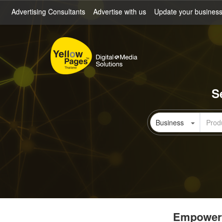
Skip
Advertising Consultants
Advertise with us
Update your busines
to
main
content
S
Business
Empowerin