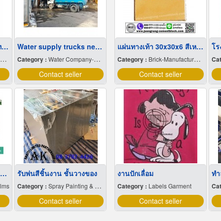
ขายส่ง บิ๊กแบ็คใส่น้ำตาลทราย สมุทรปราการ
Water supply trucks near me
แผ่นทางเท้า 30x30x6 สีเหลือง
Category :
Water Company-Bulk
Category :
Brick-Manufactures & Distributors
Cat
Contact seller
Contact seller
ขายส่งฟิล์มยืดพันพาเลทขนาดพันด้วยมือ Hand wrap
รับพ่นสีชิ้นงาน ชั้นวางของ
งานปักเลื่อม
ilms
Category :
Spray Painting & Finishing
Category :
Labels Garment
Cat
Contact seller
Contact seller