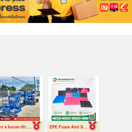
Rent a boom lift. Cheap price.
EPE Foam Anti Static