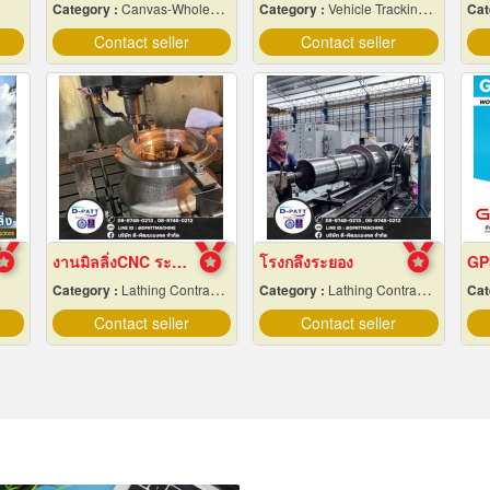
Category :
Canvas-Wholesale & Manufacturers
Category :
Vehicle Tracking System
Cat
Contact seller
Contact seller
งานมิลลิ่งCNC ระยอง
โรงกลึงระยอง
Category :
Lathing Contractors
Category :
Lathing Contractors
Cat
Contact seller
Contact seller