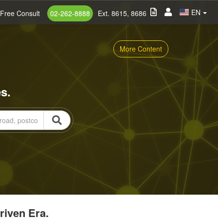
EN
Free Consult
02-262-8888
Ext. 8615, 8686
More Content
s.
riven Era.