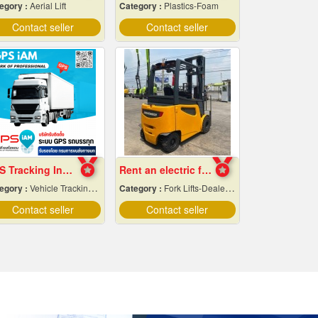
egory :
Aerial Lift
Category :
Plastics-Foam
Contact seller
Contact seller
GPS Tracking Installation for Trucks.
Rent an electric forklift Samut Prakan
egory :
Vehicle Tracking System
Category :
Fork Lifts-Dealers & Service
Contact seller
Contact seller