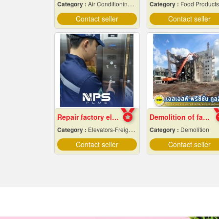
Category :
Air Conditioning Contractors
Category :
Food Products
Contact seller
Contact seller
Repair factory elevators, warehouses
Demolition of factory in Samut Prakan
Category :
Elevators-Freight & Passenger
Category :
Demolition
Contact seller
Contact seller