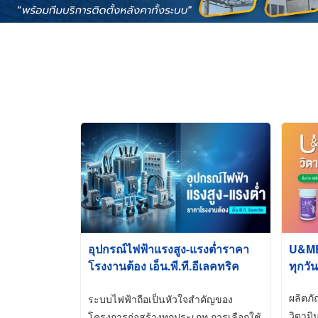
อุปกรณ์ไฟฟ้าแรงสูง-แรงต่ำราคา
U&ME ว
โรงงานต้อง เอ็น.พี.ที.อีเลคทริค
ทุกวัน
ซัพพลาย
ผลิตภ
ระบบไฟฟ้าถือเป็นหัวใจสำคัญของ
วิตามิ
โครงการก่อสร้างทุกประเภท การเลือกใช้