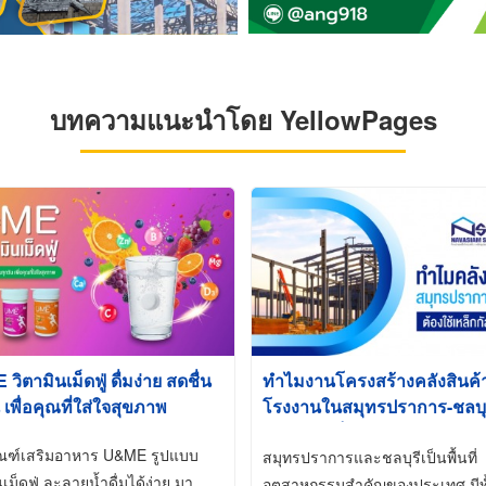
บทความแนะนำโดย YellowPages
ิตามินเม็ดฟู่ ดื่มง่าย สดชื่น
ทำไมงานโครงสร้างคลังสินค
 เพื่อคุณที่ใส่ใจสุขภาพ
โรงงานในสมุทรปราการ-ชลบุรี
นิยมใช้เหล็กชุบกัลวาไนซ์ (Ho
ัณฑ์เสริมอาหาร U&ME รูปแบบ
Galvanized)
สมุทรปราการและชลบุรีเป็นพื้นที่
นเม็ดฟู่ ละลายน้ำดื่มได้ง่าย มา
อุตสาหกรรมสำคัญของประเทศ มีทั