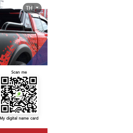
TH
Scan me
My digital name card