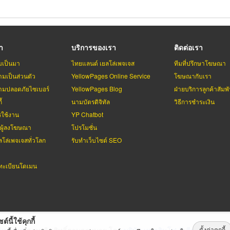
รา
บริการของเรา
ติดต่อเรา
มเป็นมา
ไทยแลนด์ เยลโล่เพจเจส
ทีมที่ปรึกษาโฆษณา
มเป็นส่วนตัว
YellowPages Online Service
โฆษณากับเรา
มปลอดภัยไซเบอร์
YellowPages Blog
ฝ่ายบริการลูกค้าสัมพั
้
นามบัตรดิจิทัล
วิธีการชำระเงิน
รใช้งาน
YP Chatbot
บผู้ลงโฆษณา
โปรโมชั่น
ลโล่เพจเจสทั่วโลก
รับทำเว็บไซต์ SEO
ะเบียนโดเมน
ต์นี้ใช้คุกกี้
ตั้งค่าคุกกี้