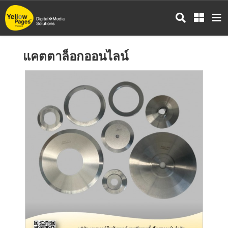
ข้าม
ไป
ยัง
เนื้อหา
แคตตาล็อกออนไลน์
หลัก