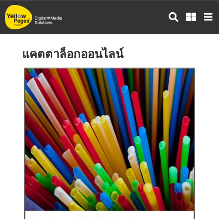
ข้าม
ไป
ยัง
เนื้อหา
แคตตาล็อกออนไลน์
หลัก