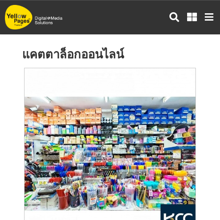
ข้าม
ไป
ยัง
เนื้อหา
แคตตาล็อกออนไลน์
หลัก