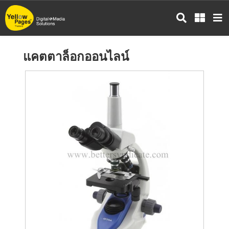
ข้าม
ไป
ยัง
เนื้อหา
แคตตาล็อกออนไลน์
หลัก