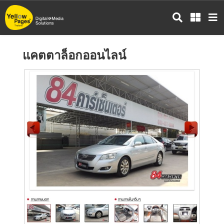
ข้าม
ไป
ยัง
เนื้อหา
แคตตาล็อกออนไลน์
หลัก