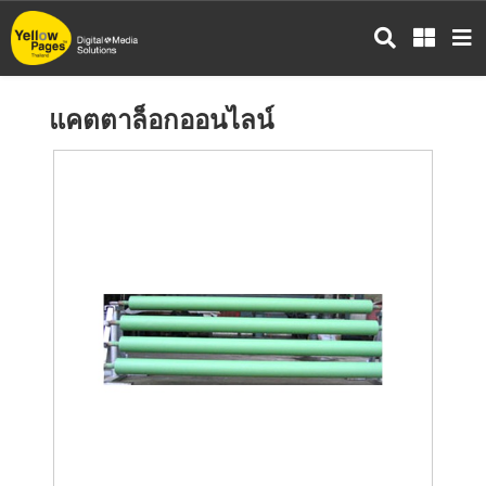
ข้าม
ไป
ยัง
เนื้อหา
แคตตาล็อกออนไลน์
หลัก