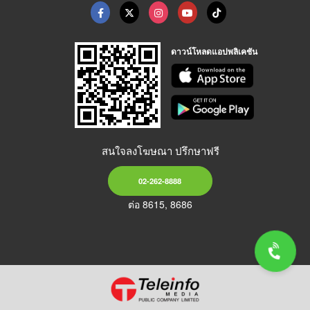
ดาวน์โหลดแอปพลิเคชัน
สนใจลงโฆษณา ปรึกษาฟรี
02-262-8888
ต่อ 8615, 8686