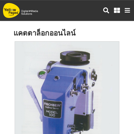
ข้าม
ไป
ยัง
เนื้อหา
แคตตาล็อกออนไลน์
หลัก