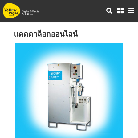
ข้าม
ไป
ยัง
เนื้อหา
แคตตาล็อกออนไลน์
หลัก