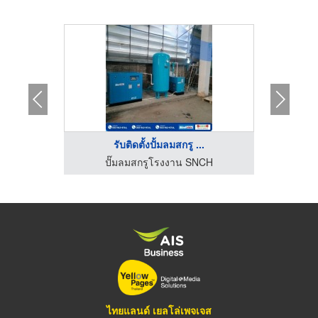
HOT
..
รับติดตั้งปั้มลมสกรู ...
จำหน่ายปั๊มลมอุตสาหกรรม - ไคชัน (ประเทศไทย)
ปั๊มลมสกรูโรงงาน SNCH
ป
ไทยแลนด์ เยลโล่เพจเจส