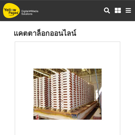
ข้าม
ไป
ยัง
เนื้อหา
แคตตาล็อกออนไลน์
หลัก