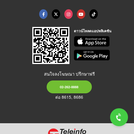
ดาวน์โหลดแอปพลิเคชัน
สนใจลงโฆษณา ปรึกษาฟรี
02-262-8888
ต่อ 8615, 8686