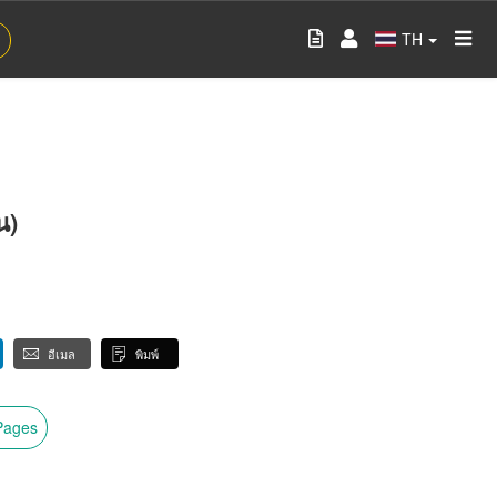
TH
น)
อีเมล
พิมพ์
wPages