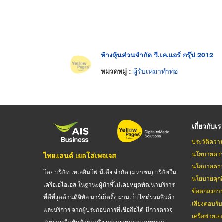
ห้างหุ้นส่วนจำกัด วี.เค.แอร์ กรุ๊ป 2012
หมวดหมู่ :
ผู้รับเหมาทำท่อ
เกี่ยวกับเ
ประวัติควา
นโยบายควา
ไทยแลนด์ เยลโล่เพจเจส
นโยบายควา
โดย บริษัท เทเลอินโฟ มีเดีย จำกัด (มหาชน) บริษัทใน
นโยบายคุกกี
เครือเอไอเอส ในฐานะผู้นำที่ไม่เคยหยุดพัฒนาบริการ
ข้อตกลงกา
ที่ดีที่สุดด้านดิจิทัล มาร์เก็ตติ้ง ผ่านเว็บไซต์รวมสินค้า
เสียงตอบรั
และบริการ จากผู้ประกอบการที่เชื่อถือได้ มีการตรวจ
เครือข่ายเย
สอบและยืนยันตัวตนจริง และครอบคลุมทุกหมวด