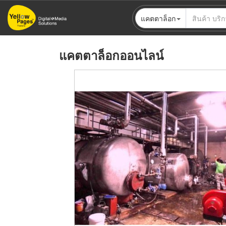
ข้าม
แคตตาล็อก
ไป
ยัง
เนื้อหา
แคตตาล็อกออนไลน์
หลัก