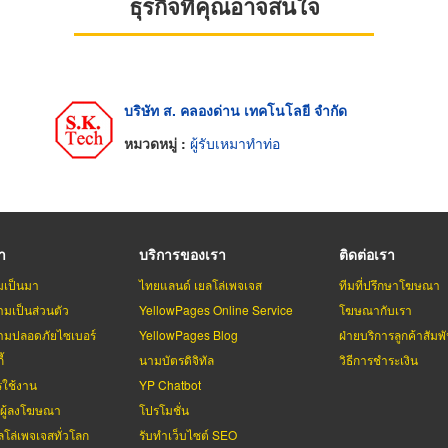
ธุรกิจที่คุณอาจสนใจ
บริษัท ส. คลองด่าน เทคโนโลยี จำกัด
หมวดหมู่ :
ผู้รับเหมาทำท่อ
รา
บริการของเรา
ติดต่อเรา
มเป็นมา
ไทยแลนด์ เยลโล่เพจเจส
ทีมที่ปรึกษาโฆษณา
มเป็นส่วนตัว
YellowPages Online Service
โฆษณากับเรา
มปลอดภัยไซเบอร์
YellowPages Blog
ฝ่ายบริการลูกค้าสัมพั
้
นามบัตรดิจิทัล
วิธีการชำระเงิน
รใช้งาน
YP Chatbot
บผู้ลงโฆษณา
โปรโมชั่น
ลโล่เพจเจสทั่วโลก
รับทำเว็บไซต์ SEO