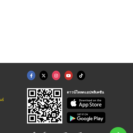
ดาวน์โหลดแอปพลิเคชัน
นธ์