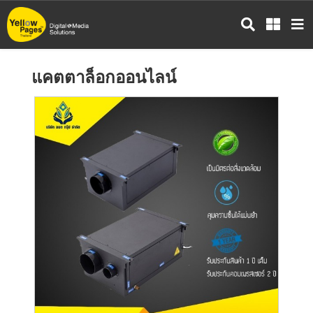
ข้าม
ไป
ยัง
เนื้อหา
แคตตาล็อกออนไลน์
หลัก