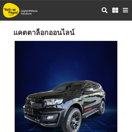
ข้าม
ไป
ยัง
เนื้อหา
แคตตาล็อกออนไลน์
หลัก