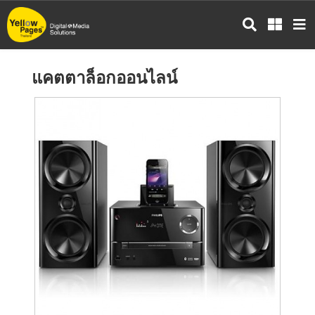
ข้าม
ไป
ยัง
เนื้อหา
แคตตาล็อกออนไลน์
หลัก