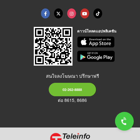
ดาวน์โหลดแอปพลิเคชัน
สนใจลงโฆษณา ปรึกษาฟรี
02-262-8888
ต่อ 8615, 8686