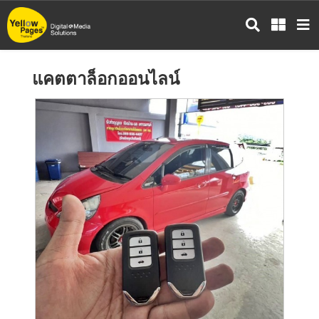
ข้าม
ไป
ยัง
เนื้อหา
แคตตาล็อกออนไลน์
หลัก