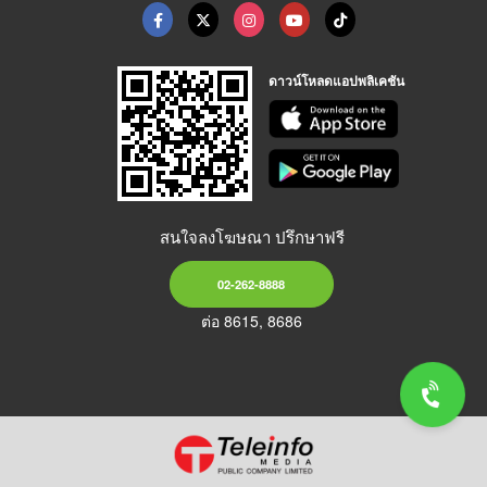
ดาวน์โหลดแอปพลิเคชัน
สนใจลงโฆษณา ปรึกษาฟรี
02-262-8888
ต่อ 8615, 8686