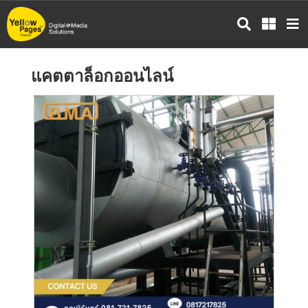
ข้าม
ไป
ยัง
เนื้อหา
แคตตาล็อกออนไลน์
หลัก