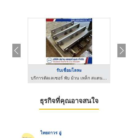
.
รับเชื่อมโลหะ
าภพ เวลดิ้ง
บริการตัดเลเซอร์ พับ ม้วน เหล็ก สแตนเลส - สยาม เลเซอร์ แมท
เครื่องเชื
ธุรกิจที่คุณอาจสนใจ
ไทยถาวร อู่