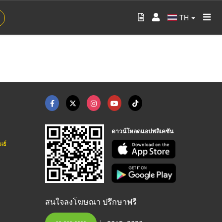
TH
ดาวน์โหลดแอปพลิเคชัน
นธ์
สนใจลงโฆษณา ปรึกษาฟรี