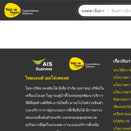
ข้าม
แคตตาล็อก
ไป
ยัง
เนื้อหา
หลัก
เกี่ยวกับเ
ประวัติควา
นโยบายควา
ไทยแลนด์ เยลโล่เพจเจส
นโยบายควา
โดย บริษัท เทเลอินโฟ มีเดีย จำกัด (มหาชน) บริษัทใน
นโยบายคุกกี
เครือเอไอเอส ในฐานะผู้นำที่ไม่เคยหยุดพัฒนาบริการ
ข้อตกลงกา
ที่ดีที่สุดด้านดิจิทัล มาร์เก็ตติ้ง ผ่านเว็บไซต์รวมสินค้า
เสียงตอบรั
และบริการ จากผู้ประกอบการที่เชื่อถือได้ มีการตรวจ
เครือข่ายเย
สอบและยืนยันตัวตนจริง และครอบคลุมทุกหมวด
COVID-19
ธุรกิจมากที่สุดในประเทศ เราจะมอบบริการที่เหนือ
นโยบายจดท