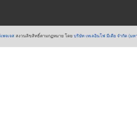
่เพจเจส
สงวนลิขสิทธิ์ตามกฏหมาย โดย
บริษัท เทเลอินโฟ มีเดีย จำกัด (ม