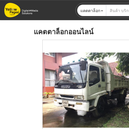
ข้าม
แคตตาล็อก
ไป
ยัง
เนื้อหา
แคตตาล็อกออนไลน์
หลัก