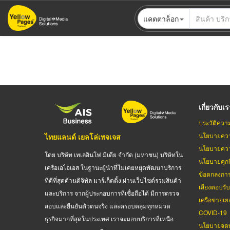
ข้าม
แคตตาล็อก
ไป
ยัง
เนื้อหา
หลัก
เกี่ยวกับเ
ประวัติควา
นโยบายควา
ไทยแลนด์ เยลโล่เพจเจส
นโยบายควา
โดย บริษัท เทเลอินโฟ มีเดีย จำกัด (มหาชน) บริษัทใน
นโยบายคุกกี
เครือเอไอเอส ในฐานะผู้นำที่ไม่เคยหยุดพัฒนาบริการ
ข้อตกลงกา
ที่ดีที่สุดด้านดิจิทัล มาร์เก็ตติ้ง ผ่านเว็บไซต์รวมสินค้า
เสียงตอบรั
และบริการ จากผู้ประกอบการที่เชื่อถือได้ มีการตรวจ
เครือข่ายเย
สอบและยืนยันตัวตนจริง และครอบคลุมทุกหมวด
COVID-19
ธุรกิจมากที่สุดในประเทศ เราจะมอบบริการที่เหนือ
นโยบายจดท