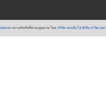
่เพจเจส
สงวนลิขสิทธิ์ตามกฏหมาย โดย
บริษัท เทเลอินโฟ มีเดีย จำกัด (ม