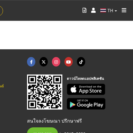
TH
ดาวน์โหลดแอปพลิเคชัน
นธ์
สนใจลงโฆษณา ปรึกษาฟรี