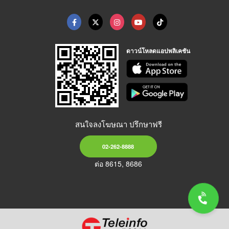
ดาวน์โหลดแอปพลิเคชัน
สนใจลงโฆษณา ปรึกษาฟรี
02-262-8888
ต่อ 8615, 8686