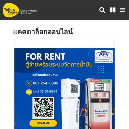
ข้าม
ไป
ยัง
เนื้อหา
แคตตาล็อกออนไลน์
หลัก