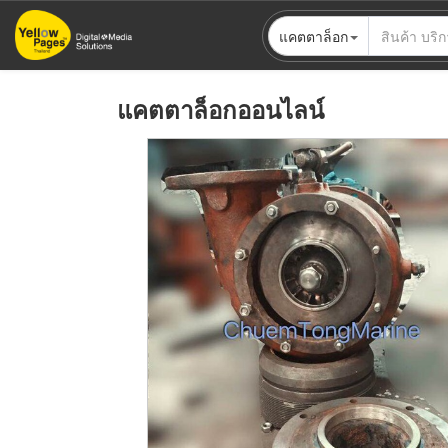
ข้าม
แคตตาล็อก
ไป
ยัง
เนื้อหา
แคตตาล็อกออนไลน์
หลัก