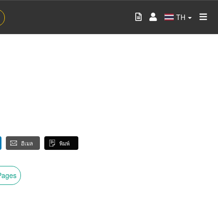
TH
อีเมล
พิมพ์
wPages