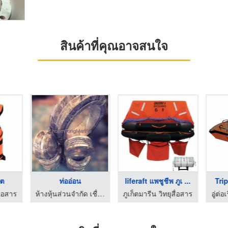
สินค้าที่คุณอาจสนใจ
็ต
ท่ออ่อน
liferaft แพชูชีพ ภูเ ...
Tri
ื่อสาร
ห้างหุ้นส่วนจำกัด เชื่อมทองมารีน เอ็นจิเนียริ่ง
ภูเก็ตมารีน วิทยุสื่อสาร
อู่ต่อ