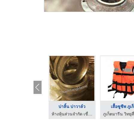
กรองน้ำทะเล
บ่าลิ้น บ่าวาล์ว
เสื้อชูชีพ ภูเก
ห้างหุ้นส่วนจำกัด เชื่อมทองมารีน เอ็นจิเนียริ่ง
ห้างหุ้นส่วนจำกัด เชื่อมทองมารีน เอ็นจิเนียริ่ง
ภูเก็ตมารีน วิทยุส