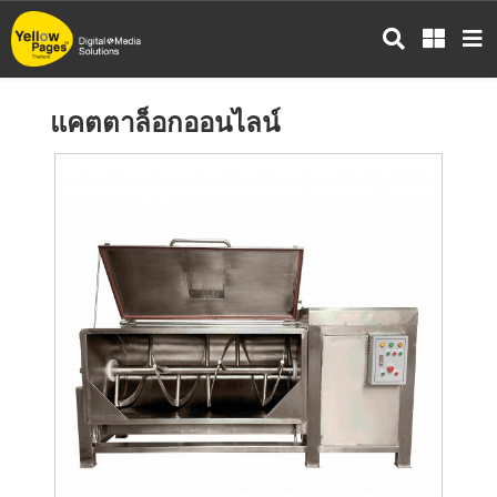
ข้าม
ไป
ยัง
เนื้อหา
แคตตาล็อกออนไลน์
หลัก