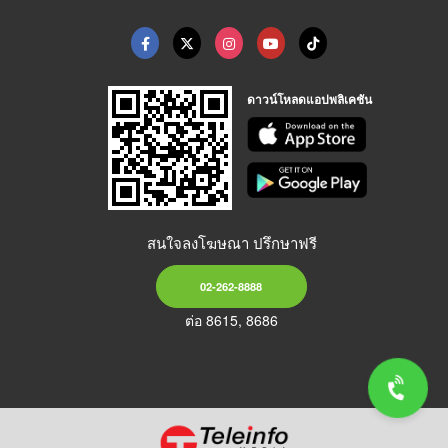
ดาวน์โหลดแอปพลิเคชัน
สนใจลงโฆษณา ปรึกษาฟรี
02-262-8888
ต่อ 8615, 8686