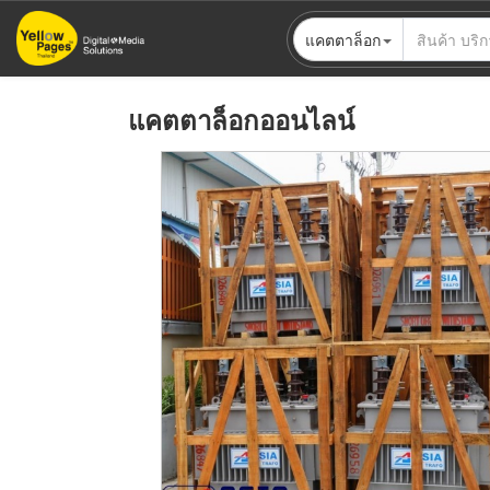
ข้าม
แคตตาล็อก
ไป
ยัง
เนื้อหา
แคตตาล็อกออนไลน์
หลัก