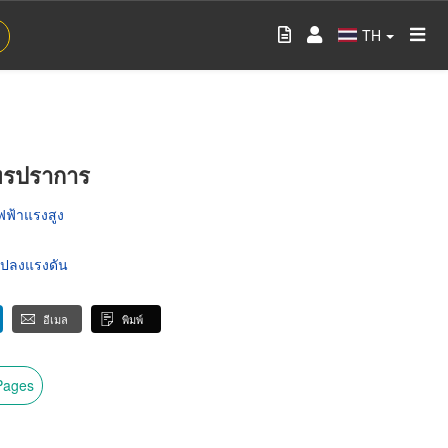
TH
ทรปราการ
ไฟฟ้าแรงสูง
อแปลงแรงดัน
อีเมล
พิมพ์
wPages