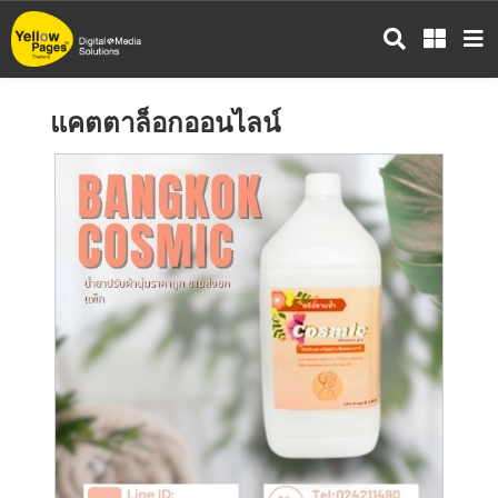
ข้าม
ไป
ยัง
เนื้อหา
แคตตาล็อกออนไลน์
หลัก