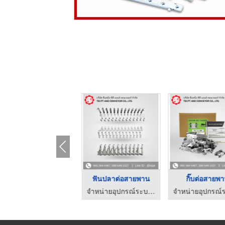
ตะแกรงระบายน้้ำเหล็ก ...
ฟันปลาต่อสายพาน
กิ๊บต่อสายพ
ตัวแทนจำหน่าย ท่อประปา ท่อพีวีซี (เอสซีจี) - ว ศิริภัณฑ์
จำหน่ายอุปกรณ์ระบบสายพานลำเลียงยางดำ