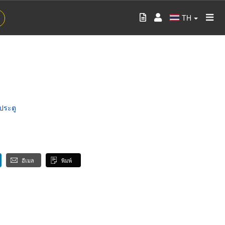
TH
งประตู
อีเมล
พิมพ์