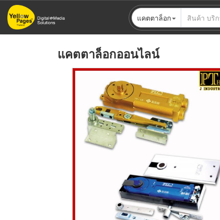
ข้าม
แคตตาล็อก
ไป
ยัง
เนื้อหา
แคตตาล็อกออนไลน์
หลัก