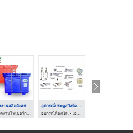
งงานผลิตถังแช่
อุปกรณ์ประตูสวิงห้อง ...
ประตูห้องเย็น ปทุมธา ...
รับผลิตงานไฟเบอร์กลาส - จิตต์ไฟเบอร์ เทค
อุปกรณ์ห้องเย็น - เอบีซี คูลลิ่ง ฮาร์ดแวร์
อุปกรณ์ห้องเย็น - เอบีซี คูลลิ่ง ฮาร์ดแวร์