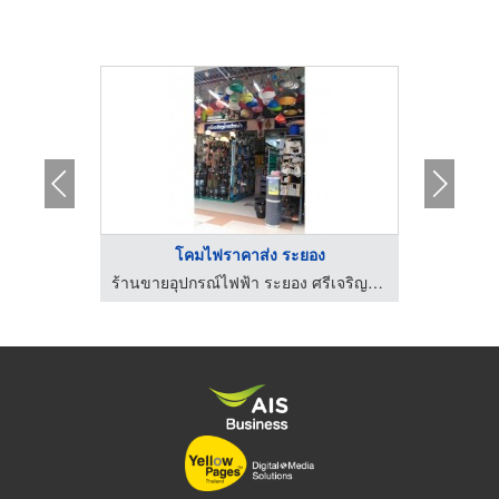
 ...
โคมไฟราคาส่ง ระยอง
 ปากช่อง
ร้านขายอุปกรณ์ไฟฟ้า ระยอง ศรีเจริญการไฟฟ้า