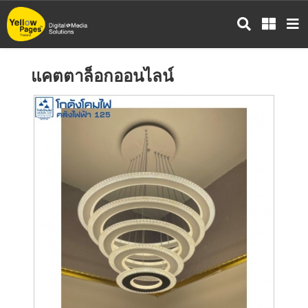
ข้าม
ไป
ยัง
เนื้อหา
แคตตาล็อกออนไลน์
หลัก