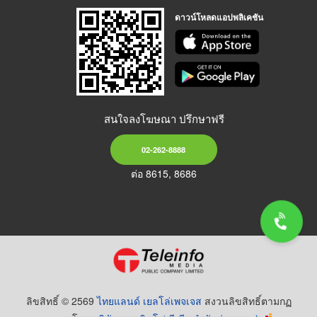
ดาวน์โหลดแอปพลิเคชัน
สนใจลงโฆษณา ปรึกษาฟรี
02-262-8888
ต่อ 8615, 8686
ลิขสิทธิ์ © 2569
ไทยแลนด์ เยลโล่เพจเจส
สงวนลิขสิทธิ์ตามกฏ