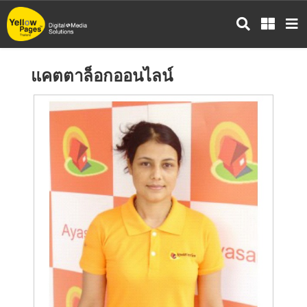
ข้าม
ไป
ยัง
เนื้อหา
แคตตาล็อกออนไลน์
หลัก