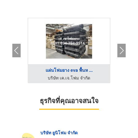
..
แผ่นโฟมยาง eva พื้นห ...
โร
PE Foam โรงงานผลิตอีพีอีโฟม โฟมกันกระแทก โฟมม้วนชลบุรี
บริษัท เค.เจ.โฟม จำกัด
ธุรกิจที่คุณอาจสนใจ
บริษัท ยูนิโฟม จำกัด