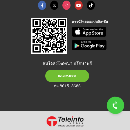
ดาวน์โหลดแอปพลิเคชัน
สนใจลงโฆษณา ปรึกษาฟรี
02-262-8888
ต่อ 8615, 8686