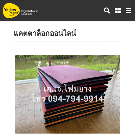
ข้าม
ไป
ยัง
เนื้อหา
แคตตาล็อกออนไลน์
หลัก