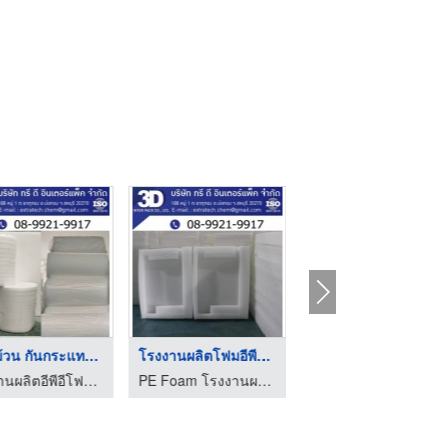
โฟมม้วน กันกระแทก ชล ...
โรงงานผลิตโฟมอีพีอีป ...
แผ่นโฟมยาง eva พื้นห ...
โรงงานผลิตอีพีอีโฟม EPE Foam โฟมกันกระแทก โฟมม้วนชลบุรี
PE Foam โรงงานผลิตอีพีอีโฟม โฟมกันกระแทก โฟมม้วนชลบุรี
บริษัท เค.เจ.โฟม จำกัด