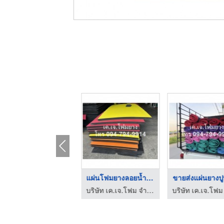
จิ๊กซอว์ปูพื้นกันกระ ...
แผ่นโฟมยางลอยน้ำราคา ...
ขายส่งแผ่นยางปูพื
บริษัท เค.เจ.โฟม จำกัด
บริษัท เค.เจ.โฟม จำกัด