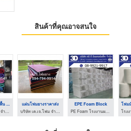
สินค้าที่คุณอาจสนใจ
้น ...
แผ่นโฟมยางราคาส่ง
EPE Foam Block
บริษัท เค.เจ.โฟม จำกัด
บริษัท เค.เจ.โฟม จำกัด
PE Foam โรงงานผลิตอีพีอีโฟม โฟมกันกระแทก โฟมม้วนชลบุรี