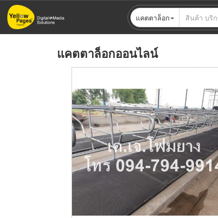
ข้าม
แคตตาล็อก
ไป
ยัง
เนื้อหา
แคตตาล็อกออนไลน์
หลัก