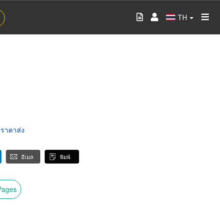
TH
 ราคาส่ง
อีเมล
พิมพ์
wPages