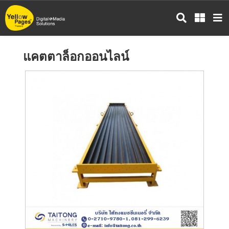
ข้าม
ไป
ยัง
เนื้อหา
แคตตาล็อกออนไลน์
หลัก