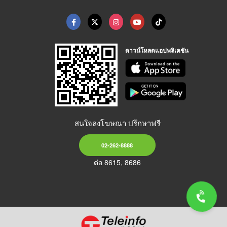
ดาวน์โหลดแอปพลิเคชัน
สนใจลงโฆษณา ปรึกษาฟรี
02-262-8888
ต่อ 8615, 8686