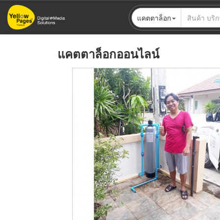
ข้าม
แคตตาล็อก
ไป
ยัง
เนื้อหา
แคตตาล็อกออนไลน์
หลัก