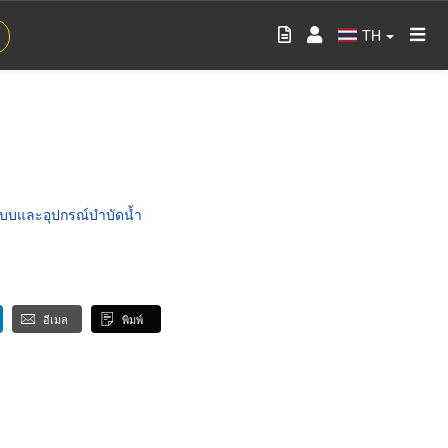
TH
บบและอุปกรณ์บำบัดน้ำ
อีเมล
พิมพ์