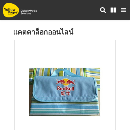
ข้าม
ไป
ยัง
เนื้อหา
แคตตาล็อกออนไลน์
หลัก