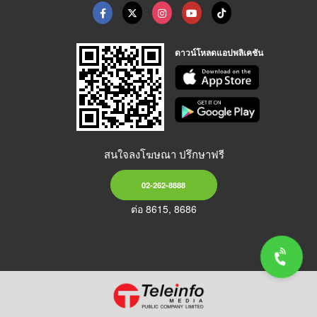
ดาวน์โหลดแอปพลิเคชัน
สนใจลงโฆษณา ปรึกษาฟรี
02-262-8888
ต่อ 8615, 8686