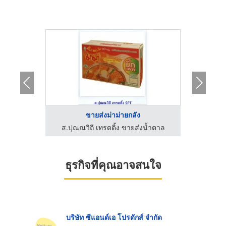
...
ขายส่งม่าม่ายกลัง
น
งน้ำตาล
ส.ปุณณวิถี เทรดดิ้ง ขายส่งน้ำตาล
ส.ปุณณ
ธุรกิจที่คุณอาจสนใจ
บริษัท ซีแอนด์เอ โปรดักส์ จำกัด