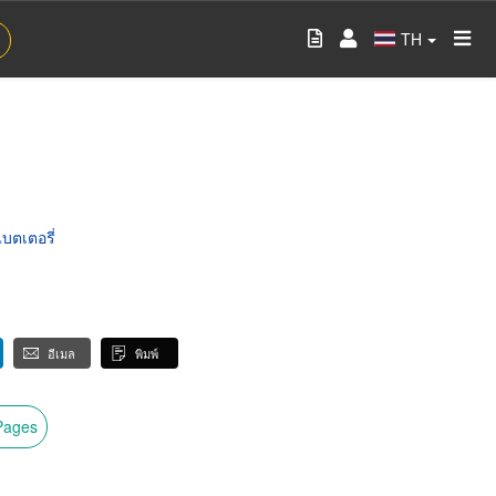
TH
บตเตอรี่
อีเมล
พิมพ์
wPages