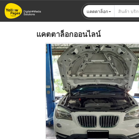
ข้าม
แคตตาล็อก
ไป
ยัง
เนื้อหา
แคตตาล็อกออนไลน์
หลัก