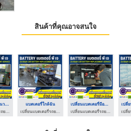
สินค้าที่คุณอาจสนใจ
เปลี่ยนแบตเตอรี่ นวม ...
แบตเตอรี่ใกล้ฉัน
เปลี่ยนแบตเตอรี่มือส ...
เปลี่ยนแบตเตอรี่รถยนต์ 24 ชั่วโมง - แบตเตอรี่ พี เจ
เปลี่ยนแบตเตอรี่รถยนต์ 24 ชั่วโมง - แบตเตอรี่ พี เจ
เปลี่ยนแบตเตอรี่รถยนต์ 24 ชั่วโมง - แบตเตอรี่ พี เจ