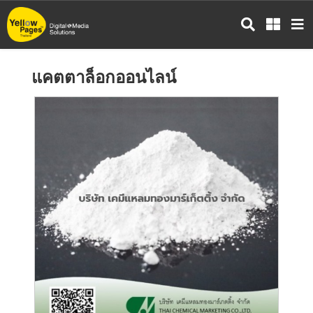
ข้าม
ไป
ยัง
เนื้อหา
แคตตาล็อกออนไลน์
หลัก