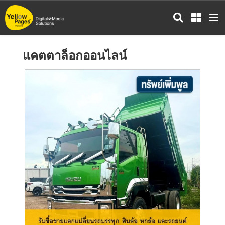
ข้าม
ไป
ยัง
เนื้อหา
แคตตาล็อกออนไลน์
หลัก