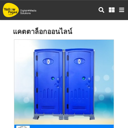
ข้าม
ไป
ยัง
เนื้อหา
แคตตาล็อกออนไลน์
หลัก