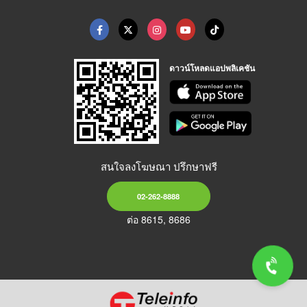
ดาวน์โหลดแอปพลิเคชัน
สนใจลงโฆษณา ปรึกษาฟรี
02-262-8888
ต่อ 8615, 8686