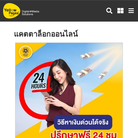
ข้าม
ไป
ยัง
เนื้อหา
แคตตาล็อกออนไลน์
หลัก