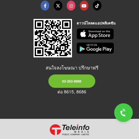
ดาวน์โหลดแอปพลิเคชัน
สนใจลงโฆษณา ปรึกษาฟรี
02-262-8888
ต่อ 8615, 8686