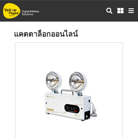
ข้าม
ไป
ยัง
เนื้อหา
แคตตาล็อกออนไลน์
หลัก